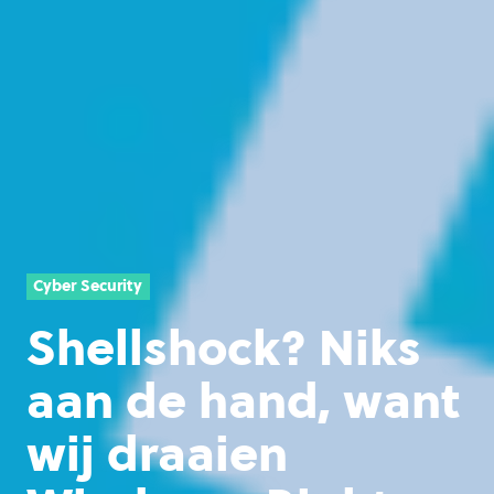
Cyber Security
Shellshock? Niks
aan de hand, want
wij draaien