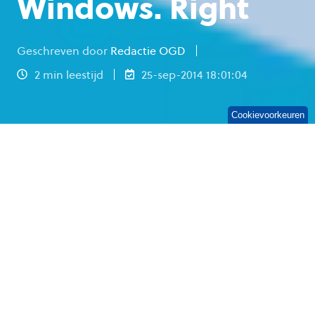
Windows. Right
Geschreven door
Redactie OGD
2 min leestijd
25-sep-2014 18:01:04
Cookievoorkeuren
Hebt u alles Heartbleed-proof gemaakt? Mooi.
Dan heeft u tijd voor de het volgende security-
risico: Shellshock. En ook deze bug scoort een 10
op de schaal van potentiële negatieve impact.
Gisteren maakte Red Hat bekend dat er een
bug zit in de Bash-shell van OS X en Linux
genaamd Shellshock. Het beveiligingslek