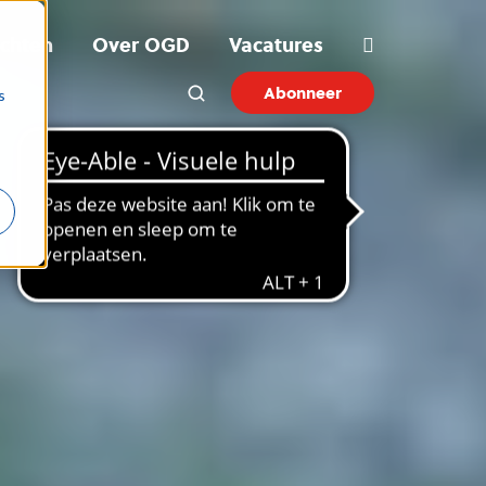
ichten
Over OGD
Vacatures
Abonneer
s