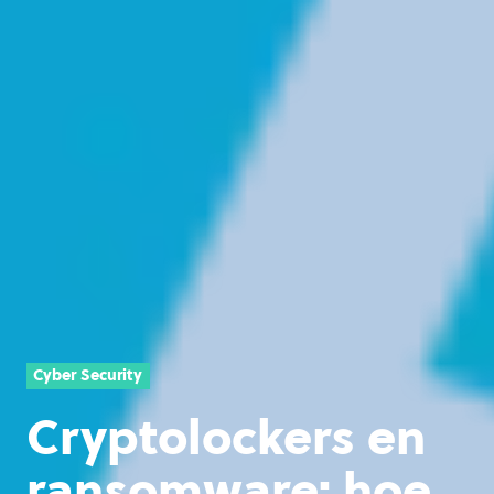
Cyber Security
Cryptolockers en
ransomware: hoe