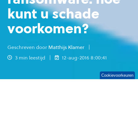
kunt u schade
voorkomen?
Geschreven door
Matthijs Klamer
3 min leestijd
12-aug-2016 8:00:41
Cookievoorkeuren
Waar wij anderhalf jaar geleden openden met
de vraag of ransomware u al bekend was, is dit
vandaag de dag een bekende nachtmerrie voor
veel ict-managers. De kennis en mogelijkheden
om deze verzameling virussen die uw gegevens