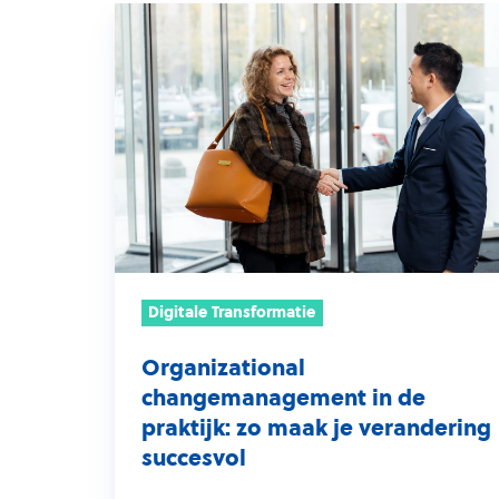
Organizational
changemanagement
in
de
praktijk:
zo
maak
je
verandering
succesvol
Digitale Transformatie
Organizational
changemanagement in de
praktijk: zo maak je verandering
succesvol