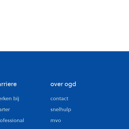
arriere
over ogd
rken bij
contact
arter
snelhulp
ofessional
mvo