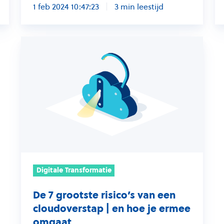
1 feb 2024 10:47:23
3 min leestijd
c
De
7
grootste
risico’s
van
een
cloudoverstap
|
en
hoe
Digitale Transformatie
je
De 7 grootste risico’s van een
ermee
cloudoverstap | en hoe je ermee
omgaat
omgaat