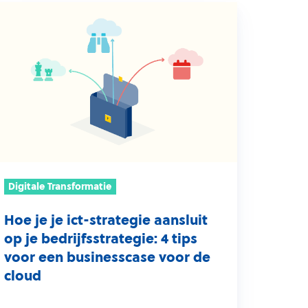
oe
t-
rategie
nsluit
p
drijfsstrategie:
Digitale Transformatie
ps
Hoe je je ict-strategie aansluit
oor
op je bedrijfsstrategie: 4 tips
en
voor een businesscase voor de
sinesscase
cloud
oor
e