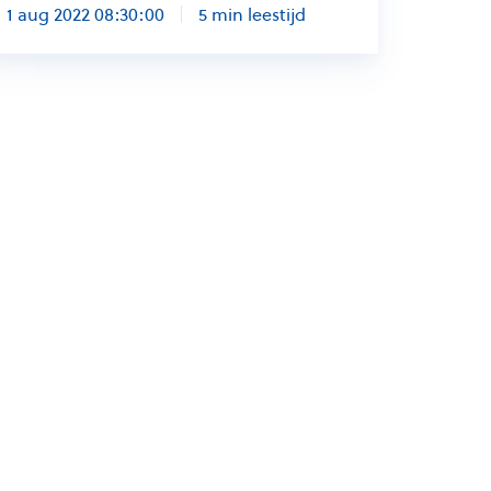
1 aug 2022 08:30:00
5 min leestijd
loud