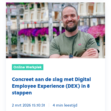
Concreet
aan
de
slag
met
Digital
Employee
Experience
(DEX)
Online Werkplek
in
8
Concreet aan de slag met Digital
stappen
Employee Experience (DEX) in 8
stappen
2 mrt 2026 15:10:31
4 min leestijd