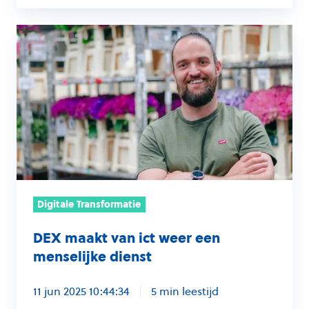
DEX
maakt
van
ict
weer
een
menselijke
dienst
Digitale Transformatie
DEX maakt van ict weer een
menselijke dienst
11 jun 2025 10:44:34
5 min leestijd