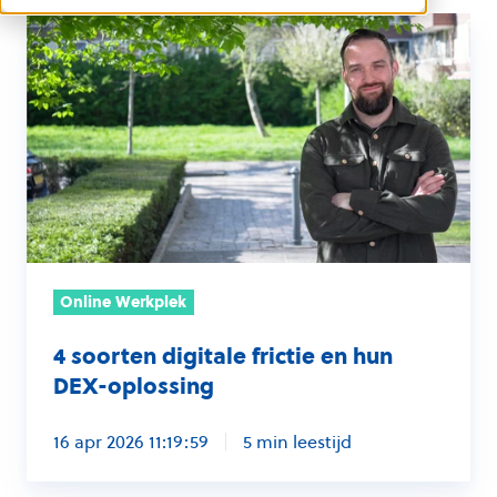
4
soorten
digitale
frictie
en
hun
DEX-
oplossing
Online Werkplek
4 soorten digitale frictie en hun
DEX-oplossing
16 apr 2026 11:19:59
5 min leestijd