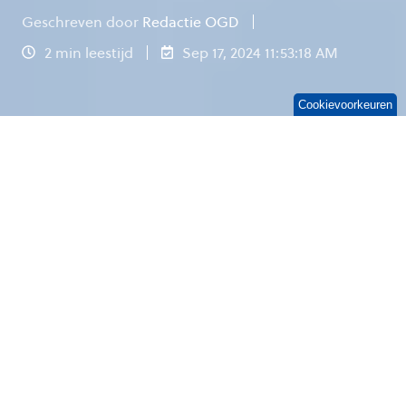
Geschreven door
Redactie OGD
2 min leestijd
Sep 17, 2024 11:53:18 AM
Cookievoorkeuren
DELFT, 13 september 2024 –OGD start de
samenwerking als partner voor
werkplekdienstverlening met het Kadaster. De
ict-dienstverlener uit Delft verzorgt de komende
vijf jaar alle dienstverlening rond de 2.500
werkplekken van de organisatie, met nadruk op
flexibiliteit en hybride werken.
Het Kadaster wil haar medewerkers een veilige,
moderne en gebruiksvriendelijke digitale