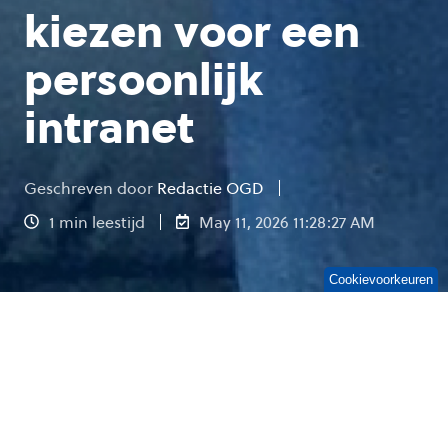
kiezen voor een
persoonlijk
intranet
Geschreven door
Redactie OGD
1 min leestijd
May 11, 2026 11:28:27 AM
Cookievoorkeuren
We hebben er een nieuwe partner bij: Ichicraft!
Het Rotterdamse Ichicraft maakt het intranet
persoonlijk met Bloom Intranet. Wij geloven in
de toegevoegde waarde van een