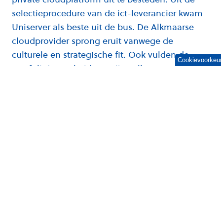
selectieprocedure van de ict-leverancier kwam
Uniserver als beste uit de bus. De Alkmaarse
cloudprovider sprong eruit vanwege de
culturele en strategische fit. Ook vulden de
Cookievoorkeu
portfolio’s van beide partijen elkaar goed aan.
Een culturele en strategische match
Rik van Berendonk, CTO van OGD, over de
keuze voor Uniserver: “Wat opviel in het
voortraject van de
samenwerkingsovereenkomst is de culturele en
strategische match. We kunnen op alle niveaus
goed met elkaar schakelen. Daarnaast levert
Uniserver aan B2B-klanten. We hebben
verschillende doelgroepen, waardoor we niet in