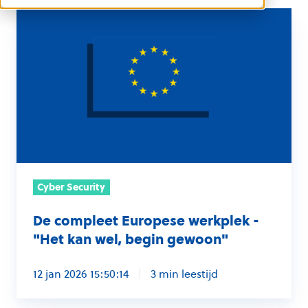
De
compleet
Europese
werkplek
-
"Het
kan
wel,
begin
Cyber Security
gewoon"
De compleet Europese werkplek -
"Het kan wel, begin gewoon"
12 jan 2026 15:50:14
3 min leestijd