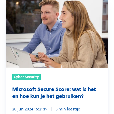
Microsoft
Secure
Score:
wat
is
het
en
hoe
kun
je
het
Cyber Security
gebruiken?
Microsoft Secure Score: wat is het
en hoe kun je het gebruiken?
20 jun 2024 15:21:19
5 min leestijd