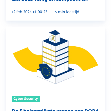
12 feb 2024 14:00:23
5 min leestijd
De
5
belangrijkste
vragen
van
DORA
beantwoord
Cyber Security
De 5 belangrijkste vragen van DORA