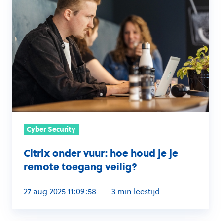
onder
vuur:
hoe
houd
je
je
remote
toegang
veilig?
Cyber Security
Citrix onder vuur: hoe houd je je
remote toegang veilig?
27 aug 2025 11:09:58
3 min leestijd