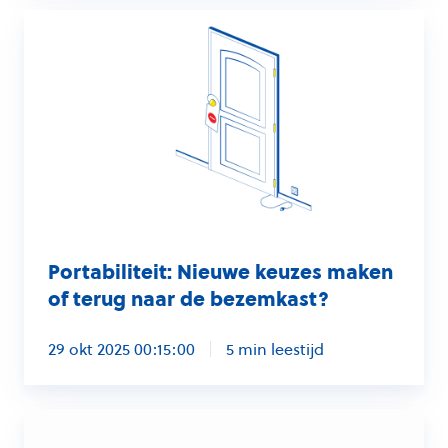
Portabiliteit:
Nieuwe
keuzes
maken
of
terug
naar
de
bezemkast?
Portabiliteit: Nieuwe keuzes maken
of terug naar de bezemkast?
29 okt 2025 00:15:00
5 min leestijd
8