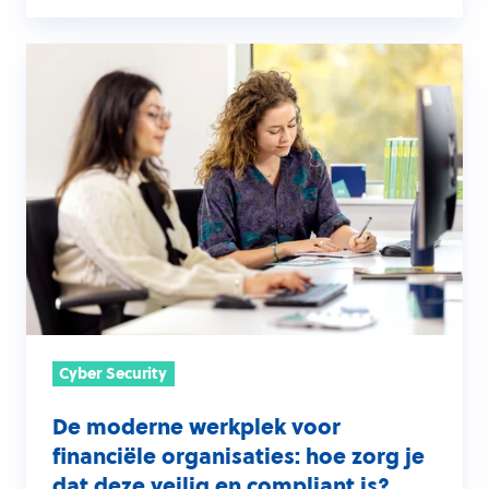
De
moderne
werkplek
voor
financiële
organisaties:
hoe
zorg
je
dat
deze
Cyber Security
veilig
en
De moderne werkplek voor
financiële organisaties: hoe zorg je
compliant
dat deze veilig en compliant is?
is?