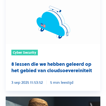
lessen
die
we
hebben
geleerd
op
het
gebied
Cyber Security
van
cloudsoevereiniteit
8 lessen die we hebben geleerd op
het gebied van cloudsoevereiniteit
3 sep 2025 11:53:52
5 min leestijd
Citrix