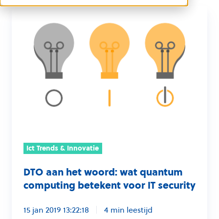
DTO
aan
het
woord:
wat
quantum
computing
betekent
voor
IT
security
Ict Trends & Innovatie
DTO aan het woord: wat quantum
computing betekent voor IT security
15 jan 2019 13:22:18
4 min leestijd