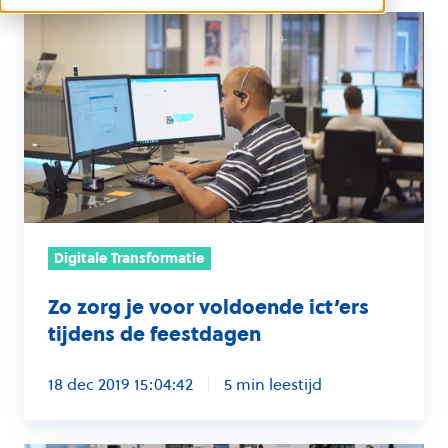
Zo
zorg
je
voor
voldoende
ict’ers
tijdens
de
feestdagen
Digitale Transformatie
Zo zorg je voor voldoende ict’ers
tijdens de feestdagen
18 dec 2019 15:04:42
5 min leestijd