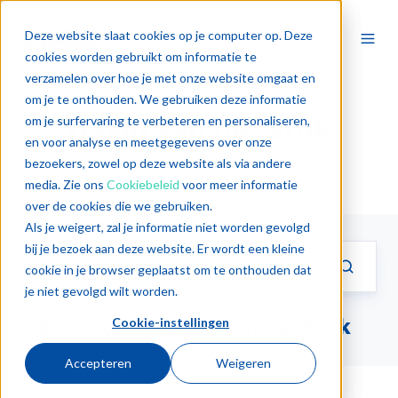
Deze website slaat cookies op je computer op. Deze
cookies worden gebruikt om informatie te
verzamelen over hoe je met onze website omgaat en
om je te onthouden. We gebruiken deze informatie
David van der Stok
om je surfervaring te verbeteren en personaliseren,
en voor analyse en meetgegevens over onze
bezoekers, zowel op deze website als via andere
media. Zie ons
Cookiebeleid
voor meer informatie
over de cookies die we gebruiken.
Als je weigert, zal je informatie niet worden gevolgd
bij je bezoek aan deze website. Er wordt een kleine
cookie in je browser geplaatst om te onthouden dat
je niet gevolgd wilt worden.
Gepost door David van der Stok
Cookie-instellingen
Accepteren
Weigeren