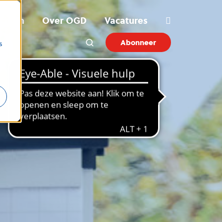
ichten
Over OGD
Vacatures
Abonneer
s