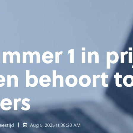
mmer 1 in pri
en behoort to
ders
eestijd
Aug 5, 2025 11:38:20 AM