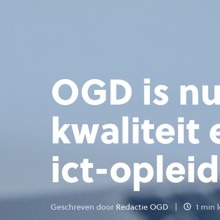
OGD is nu
kwaliteit 
ict-oplei
Geschreven door
Redactie OGD
1 min l