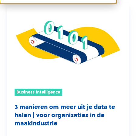
3
manieren
om
meer
uit
je
data
te
halen
|
voor
Business Intelligence
organisaties
3 manieren om meer uit je data te
in
halen | voor organisaties in de
de
maakindustrie
maakindustrie