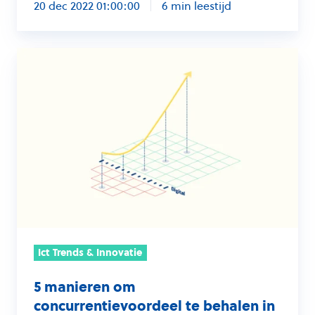
20 dec 2022 01:00:00
6 min leestijd
5
manieren
om
concurrentievoordeel
te
behalen
in
de
financiële
sector
Ict Trends & Innovatie
5 manieren om
concurrentievoordeel te behalen in