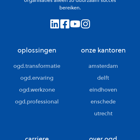
organisaties alleen zo duurzaam succes
bereiken.
oplossingen
onze kantoren
ogd.transformatie
amsterdam
ogd.ervaring
delft
ogd.werkzone
eindhoven
ogd.professional
enschede
utrecht
carriere
over ogd