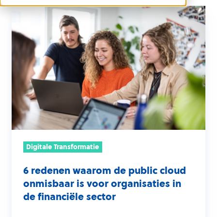
6
redenen
waarom
de
public
cloud
onmisbaar
is
voor
organisaties
in
Digitale Transformatie
de
6 redenen waarom de public cloud
financiële
onmisbaar is voor organisaties in
sector
de financiële sector