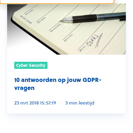
10
antwoorden
op
jouw
GDPR-
vragen
Cyber Security
10 antwoorden op jouw GDPR-
vragen
23 mrt 2018 15:57:19
3 min leestijd