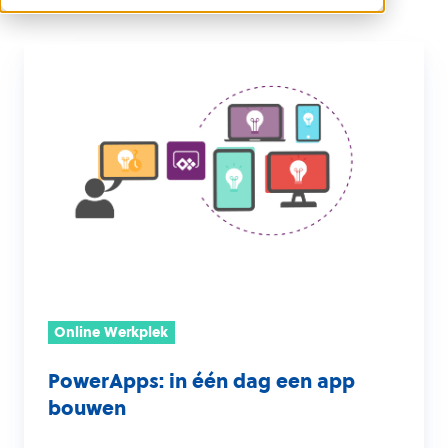
PowerApps:
in
één
dag
een
app
bouwen
Online Werkplek
PowerApps: in één dag een app
bouwen