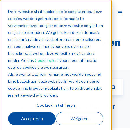
Deze website slaat cookies op je computer op. Deze
cookies worden gebruikt om informatie te
verzamelen over hoe je met onze website omgaat en
om je te onthouden. We gebruiken deze informatie
Marleen Van der Meulen
om je surfervaring te verbeteren en personaliseren,
en voor analyse en meetgegevens over onze
bezoekers, zowel op deze website als via andere
media. Zie ons
Cookiebeleid
voor meer informatie
over de cookies die we gebruiken.
Als je weigert, zal je informatie niet worden gevolgd
bij je bezoek aan deze website. Er wordt een kleine
cookie in je browser geplaatst om te onthouden dat
je niet gevolgd wilt worden.
Gepost door Marleen Van der
Cookie-instellingen
Meulen
Accepteren
Weigeren