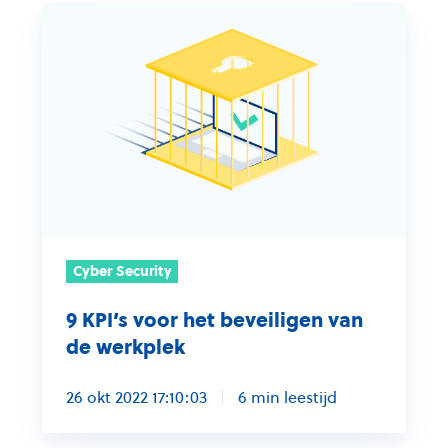
9
KPI’s
voor
het
beveiligen
van
de
werkplek
Cyber Security
9 KPI’s voor het beveiligen van
de werkplek
26 okt 2022 17:10:03
6 min leestijd