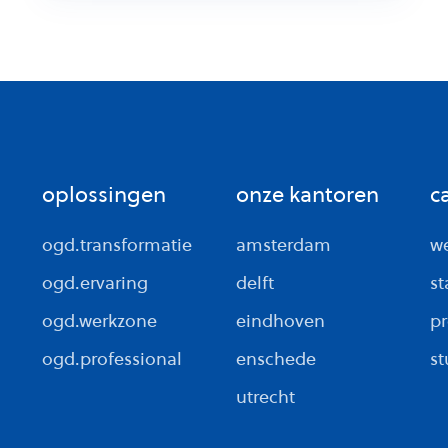
oplossingen
onze kantoren
c
ogd.transformatie
amsterdam
we
ogd.ervaring
delft
st
ogd.werkzone
eindhoven
pr
ogd.professional
enschede
st
utrecht