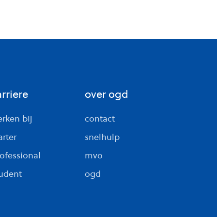
arriere
over ogd
rken bij
contact
arter
snelhulp
ofessional
mvo
udent
ogd